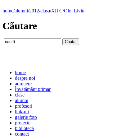
home
/
alumni
/
2012
/
clasa
/
XII C
/
Oloi Liviu
Cãutare
home
despre noi
admitere
Învăţământ primar
clase
alumni
profesori
link-uri
galerie foto
proiecte
bibliotecă
contact