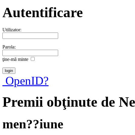
Autentificare
Utilizator:
Parola:
ţine-mã minte
OpenID?
Premii obţinute de N
men??iune