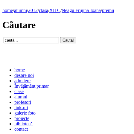
home
/
alumni
/
2012
/
clasa
/
XII C
/
Neagu Frujina-Ioana
/
premii
Cãutare
home
despre noi
admitere
Învăţământ primar
clase
alumni
profesori
link-uri
galerie foto
proiecte
bibliotecă
contact