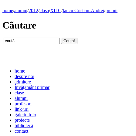
home
/
alumni
/
2012
/
clasa
/
XII C
/
Iancu Cristian-Andrei
/
premii
Cãutare
home
despre noi
admitere
Învăţământ primar
clase
alumni
profesori
link-uri
galerie foto
proiecte
bibliotecă
contact