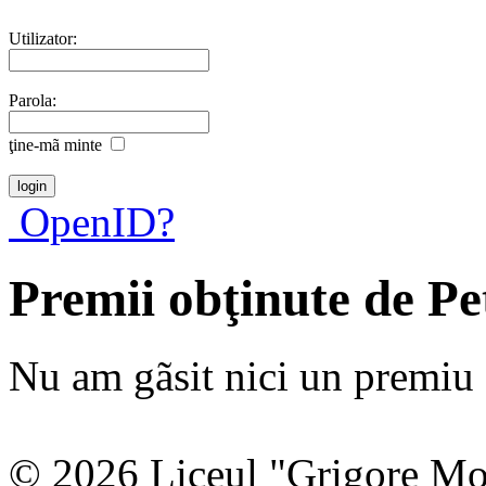
Utilizator:
Parola:
ţine-mã minte
OpenID?
Premii obţinute de Pe
Nu am gãsit nici un premiu a
© 2026 Liceul "Grigore Moi