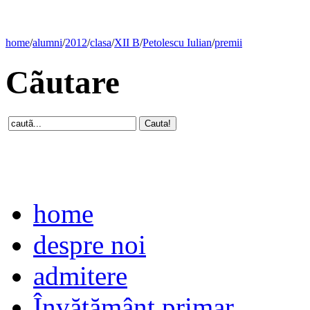
home
/
alumni
/
2012
/
clasa
/
XII B
/
Petolescu Iulian
/
premii
Cãutare
home
despre noi
admitere
Învăţământ primar