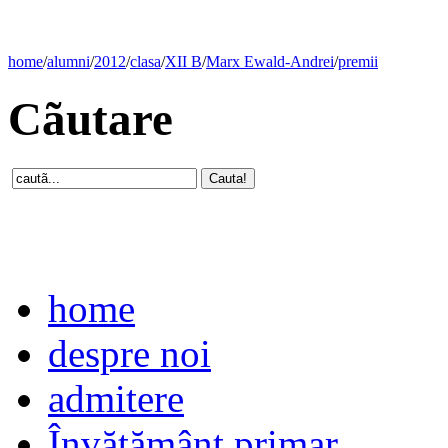
home
/
alumni
/
2012
/
clasa
/
XII B
/
Marx Ewald-Andrei
/
premii
Cãutare
home
despre noi
admitere
Învăţământ primar