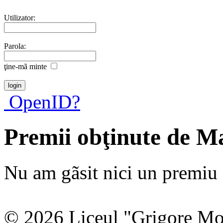
Utilizator:
Parola:
ţine-mã minte
OpenID?
Premii obţinute de 
Nu am gãsit nici un premiu a
© 2026 Liceul "Grigore Moi