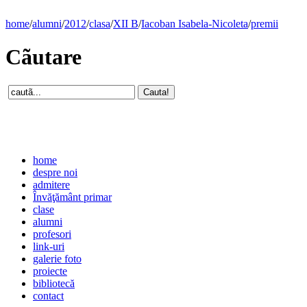
home
/
alumni
/
2012
/
clasa
/
XII B
/
Iacoban Isabela-Nicoleta
/
premii
Cãutare
home
despre noi
admitere
Învăţământ primar
clase
alumni
profesori
link-uri
galerie foto
proiecte
bibliotecă
contact