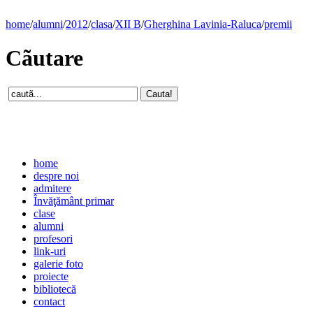
home
/
alumni
/
2012
/
clasa
/
XII B
/
Gherghina Lavinia-Raluca
/
premii
Cãutare
home
despre noi
admitere
Învăţământ primar
clase
alumni
profesori
link-uri
galerie foto
proiecte
bibliotecă
contact