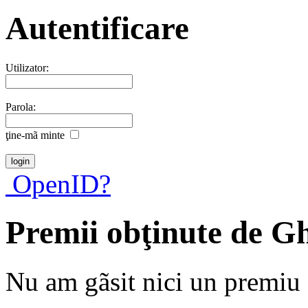
Autentificare
Utilizator:
Parola:
ţine-mã minte
OpenID?
Premii obţinute de G
Nu am gãsit nici un premiu a