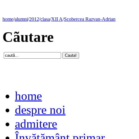
home
/
alumni
/
2012
/
clasa
/
XII A
/
Scobercea Razvan-Adrian
Cãutare
home
despre noi
admitere
Învăţământ primar