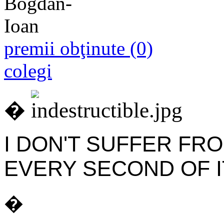
premii obţinute (0)
colegi
�
I DON'T SUFFER FRO
EVERY SECOND OF I
�