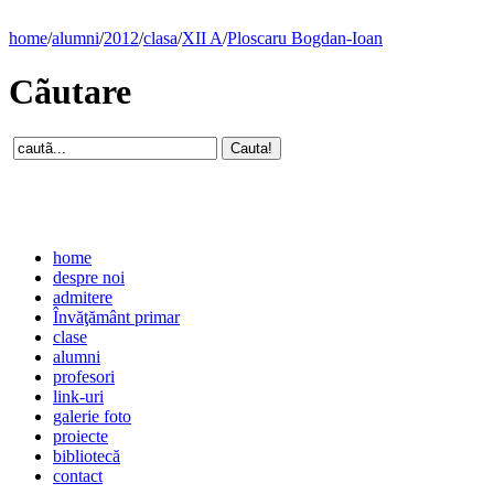
home
/
alumni
/
2012
/
clasa
/
XII A
/
Ploscaru Bogdan-Ioan
Cãutare
home
despre noi
admitere
Învăţământ primar
clase
alumni
profesori
link-uri
galerie foto
proiecte
bibliotecă
contact