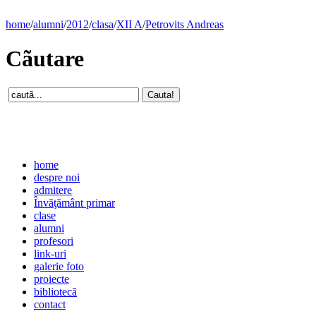
home
/
alumni
/
2012
/
clasa
/
XII A
/
Petrovits Andreas
Cãutare
home
despre noi
admitere
Învăţământ primar
clase
alumni
profesori
link-uri
galerie foto
proiecte
bibliotecă
contact