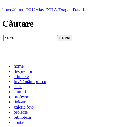
home
/
alumni
/
2012
/
clasa
/
XII A
/
Dragan David
Cãutare
home
despre noi
admitere
Învăţământ primar
clase
alumni
profesori
link-uri
galerie foto
proiecte
bibliotecă
contact