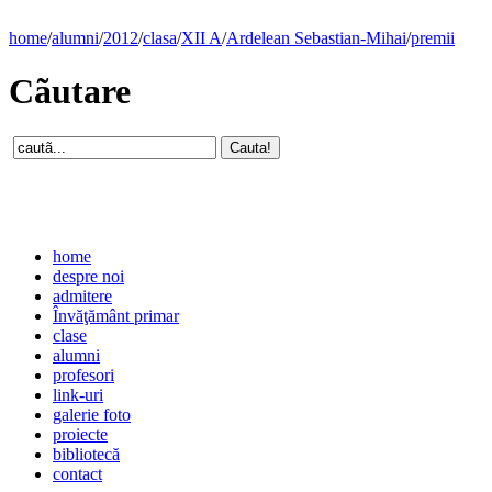
home
/
alumni
/
2012
/
clasa
/
XII A
/
Ardelean Sebastian-Mihai
/
premii
Cãutare
home
despre noi
admitere
Învăţământ primar
clase
alumni
profesori
link-uri
galerie foto
proiecte
bibliotecă
contact