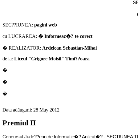
S
SEC??IUNEA:
pagini web
cu LUCRAREA:
�
Informeaz�?-te corect
� REALIZATOR:
Ardelean Sebastian-Mihai
de la:
Liceul "Grigore Moisil" Timi??oara
�
�
�
Data adãugarii: 28 May 2012
Premiul II
Concursul Jude??ean de Informatic�? Aplicat�? - SECTIUNEA 