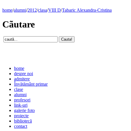
home
/
alumni
/
2012
/
clasa
/
VIII D
/
Tabaric Alexandra-Cristina
Cãutare
home
despre noi
admitere
Învăţământ primar
clase
alumni
profesori
link-uri
galerie foto
proiecte
bibliotecă
contact