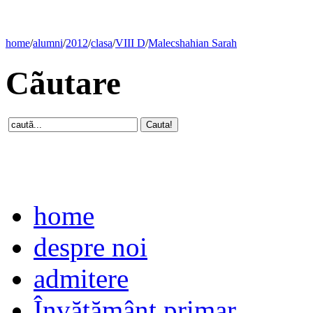
home
/
alumni
/
2012
/
clasa
/
VIII D
/
Malecshahian Sarah
Cãutare
home
despre noi
admitere
Învăţământ primar