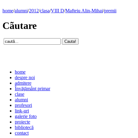
home
/
alumni
/
2012
/
clasa
/
VIII D
/
Mafteiu Alin-Mihai
/
premii
Cãutare
home
despre noi
admitere
Învăţământ primar
clase
alumni
profesori
link-uri
galerie foto
proiecte
bibliotecă
contact