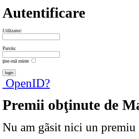
Autentificare
Utilizator:
Parola:
ţine-mã minte
OpenID?
Premii obţinute de M
Nu am gãsit nici un premiu a