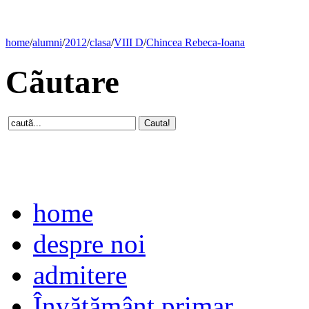
home
/
alumni
/
2012
/
clasa
/
VIII D
/
Chincea Rebeca-Ioana
Cãutare
home
despre noi
admitere
Învăţământ primar