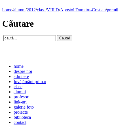
home
/
alumni
/
2012
/
clasa
/
VIII D
/
Apostol Dumitru-Cristian
/
premii
Cãutare
home
despre noi
admitere
Învăţământ primar
clase
alumni
profesori
link-uri
galerie foto
proiecte
bibliotecă
contact