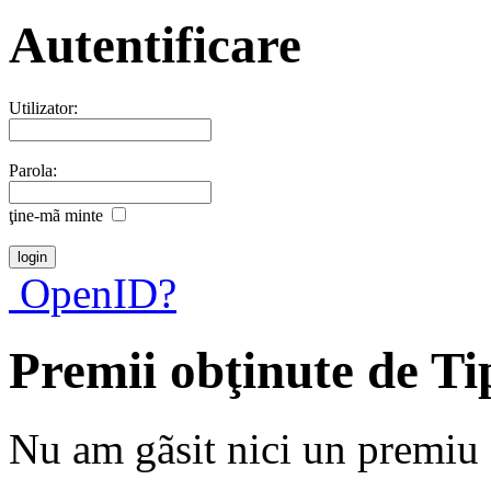
Autentificare
Utilizator:
Parola:
ţine-mã minte
OpenID?
Premii obţinute de T
Nu am gãsit nici un premiu a