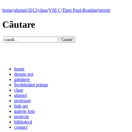
home
/
alumni
/
2012
/
clasa
/
VIII C
/
Tipei Paul-Bogdan
/
premii
Cãutare
home
despre noi
admitere
Învăţământ primar
clase
alumni
profesori
link-uri
galerie foto
proiecte
bibliotecă
contact