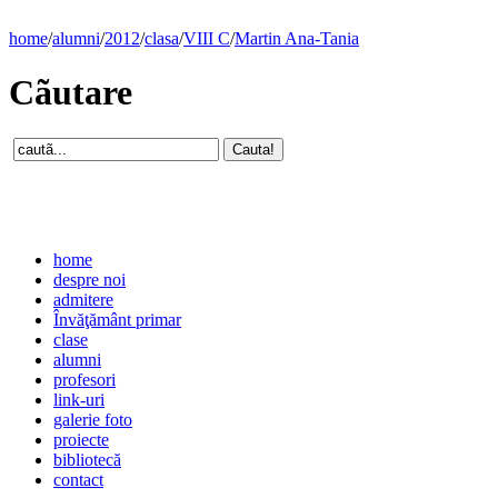
home
/
alumni
/
2012
/
clasa
/
VIII C
/
Martin Ana-Tania
Cãutare
home
despre noi
admitere
Învăţământ primar
clase
alumni
profesori
link-uri
galerie foto
proiecte
bibliotecă
contact