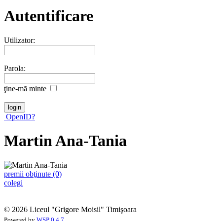
Autentificare
Utilizator:
Parola:
ţine-mã minte
OpenID?
Martin Ana-Tania
premii obţinute (0)
colegi
© 2026 Liceul "Grigore Moisil" Timişoara
Powered by
WSP 0.4.7