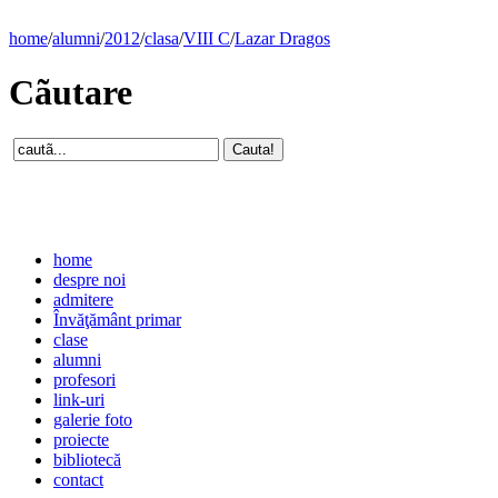
home
/
alumni
/
2012
/
clasa
/
VIII C
/
Lazar Dragos
Cãutare
home
despre noi
admitere
Învăţământ primar
clase
alumni
profesori
link-uri
galerie foto
proiecte
bibliotecă
contact