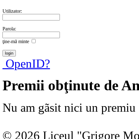
Utilizator:
Parola:
ţine-mã minte
OpenID?
Premii obţinute de An
Nu am gãsit nici un premiu a
© 2026 Liceul "Grigore Moi