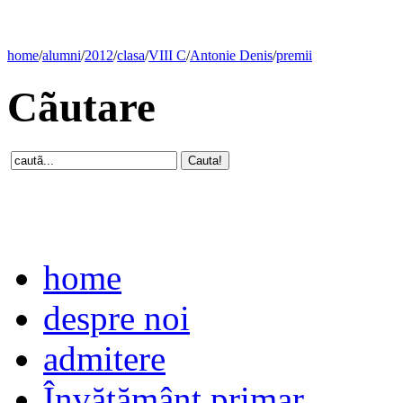
home
/
alumni
/
2012
/
clasa
/
VIII C
/
Antonie Denis
/
premii
Cãutare
home
despre noi
admitere
Învăţământ primar