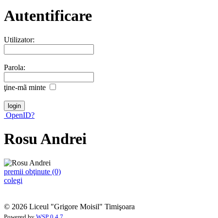
Autentificare
Utilizator:
Parola:
ţine-mã minte
OpenID?
Rosu Andrei
premii obţinute (0)
colegi
© 2026 Liceul "Grigore Moisil" Timişoara
Powered by
WSP 0.4.7