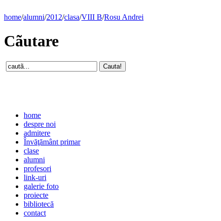
home
/
alumni
/
2012
/
clasa
/
VIII B
/
Rosu Andrei
Cãutare
home
despre noi
admitere
Învăţământ primar
clase
alumni
profesori
link-uri
galerie foto
proiecte
bibliotecă
contact