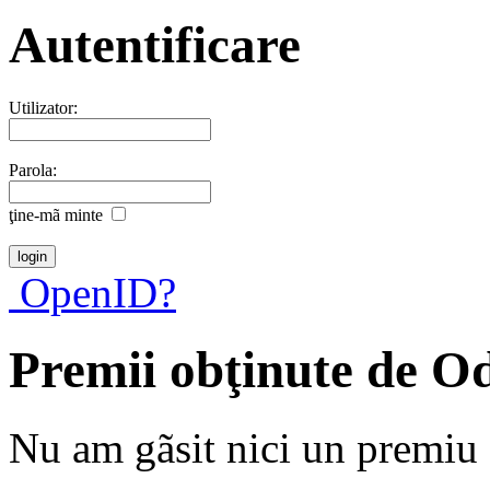
Autentificare
Utilizator:
Parola:
ţine-mã minte
OpenID?
Premii obţinute de O
Nu am gãsit nici un premiu a