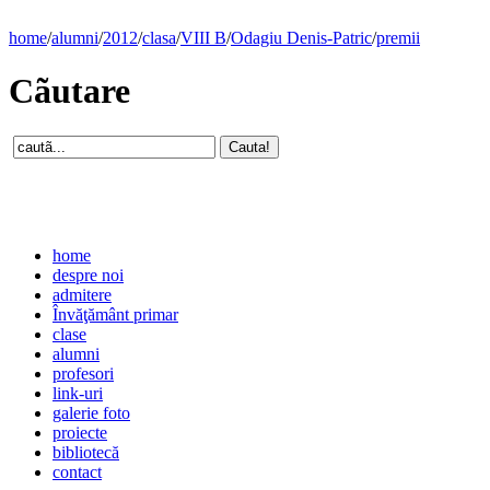
home
/
alumni
/
2012
/
clasa
/
VIII B
/
Odagiu Denis-Patric
/
premii
Cãutare
home
despre noi
admitere
Învăţământ primar
clase
alumni
profesori
link-uri
galerie foto
proiecte
bibliotecă
contact