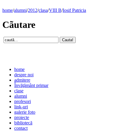
home
/
alumni
/
2012
/
clasa
/
VIII B
/
Iosif Patricia
Cãutare
home
despre noi
admitere
Învăţământ primar
clase
alumni
profesori
link-uri
galerie foto
proiecte
bibliotecă
contact