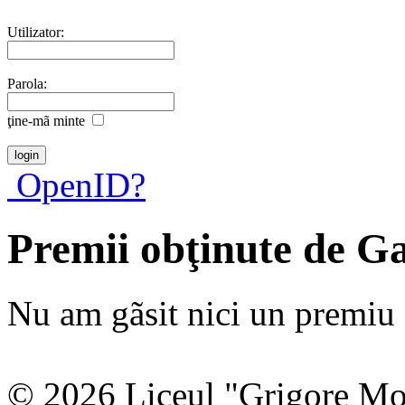
Utilizator:
Parola:
ţine-mã minte
OpenID?
Premii obţinute de G
Nu am gãsit nici un premiu a
© 2026 Liceul "Grigore Moi