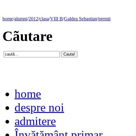
home
/
alumni
/
2012
/
clasa
/
VIII B
/
Galdea Sebastian
/
premii
Cãutare
home
despre noi
admitere
Învăţământ primar