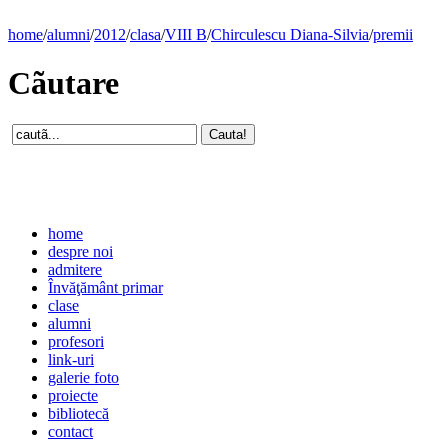
home
/
alumni
/
2012
/
clasa
/
VIII B
/
Chirculescu Diana-Silvia
/
premii
Cãutare
home
despre noi
admitere
Învăţământ primar
clase
alumni
profesori
link-uri
galerie foto
proiecte
bibliotecă
contact