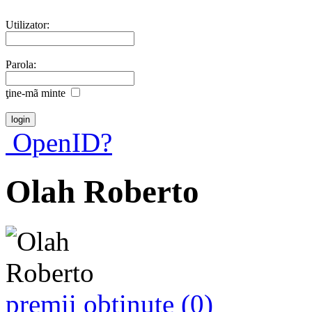
Utilizator:
Parola:
ţine-mã minte
OpenID?
Olah Roberto
premii obţinute (0)