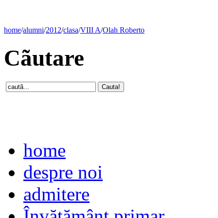
home
/
alumni
/
2012
/
clasa
/
VIII A
/
Olah Roberto
Cãutare
home
despre noi
admitere
Învăţământ primar