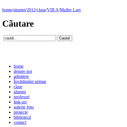
home
/
alumni
/
2012
/
clasa
/
VIII A
/
Muller Lars
Cãutare
home
despre noi
admitere
Învăţământ primar
clase
alumni
profesori
link-uri
galerie foto
proiecte
bibliotecă
contact