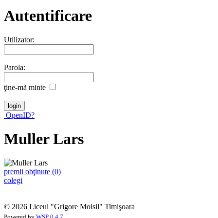
Autentificare
Utilizator:
Parola:
ţine-mã minte
OpenID?
Muller Lars
premii obţinute (0)
colegi
© 2026 Liceul "Grigore Moisil" Timişoara
Powered by
WSP 0.4.7