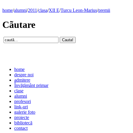
home
/
alumni
/
2011
/
clasa
/
XII E
/
Turcu Leon-Marius
/
premii
Cãutare
home
despre noi
admitere
Învăţământ primar
clase
alumni
profesori
link-uri
galerie foto
proiecte
bibliotecă
contact