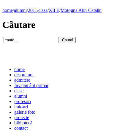
home
/
alumni
/
2011
/
clasa
/
XII E
/
Motogna Alin-Catalin
Cãutare
home
despre noi
admitere
Învăţământ primar
clase
alumni
profesori
link-uri
galerie foto
proiecte
bibliotecă
contact