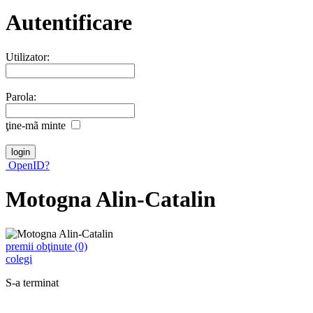
Autentificare
Utilizator:
Parola:
ţine-mã minte
OpenID?
Motogna Alin-Catalin
premii obţinute (0)
colegi
S-a terminat