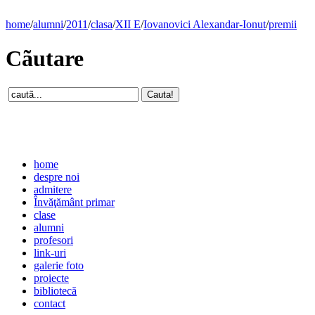
home
/
alumni
/
2011
/
clasa
/
XII E
/
Iovanovici Alexandar-Ionut
/
premii
Cãutare
home
despre noi
admitere
Învăţământ primar
clase
alumni
profesori
link-uri
galerie foto
proiecte
bibliotecă
contact