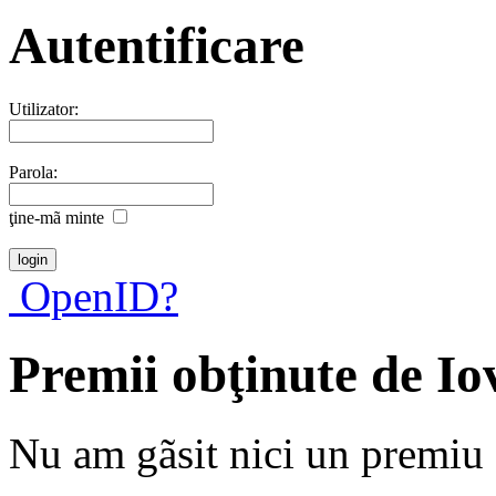
Autentificare
Utilizator:
Parola:
ţine-mã minte
OpenID?
Premii obţinute de I
Nu am gãsit nici un premiu a