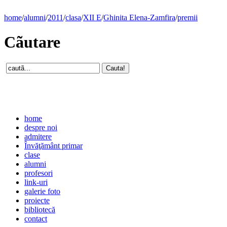
home
/
alumni
/
2011
/
clasa
/
XII E
/
Ghinita Elena-Zamfira
/
premii
Cãutare
home
despre noi
admitere
Învăţământ primar
clase
alumni
profesori
link-uri
galerie foto
proiecte
bibliotecă
contact