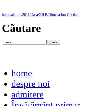
home
/
alumni
/
2011
/
clasa
/
XII E
/
Dimcea Ion-Cristian
Cãutare
home
despre noi
admitere
Învăţământ primar