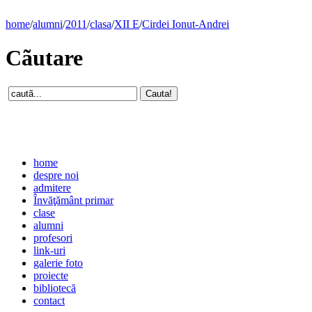
home
/
alumni
/
2011
/
clasa
/
XII E
/
Cirdei Ionut-Andrei
Cãutare
home
despre noi
admitere
Învăţământ primar
clase
alumni
profesori
link-uri
galerie foto
proiecte
bibliotecă
contact