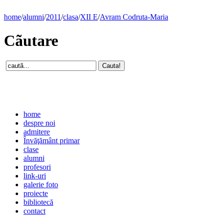
home
/
alumni
/
2011
/
clasa
/
XII E
/
Avram Codruta-Maria
Cãutare
home
despre noi
admitere
Învăţământ primar
clase
alumni
profesori
link-uri
galerie foto
proiecte
bibliotecă
contact