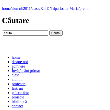
home
/
alumni
/
2011
/
clasa
/
XII D
/
Tripa Ioana-Maria
/
premii
Cãutare
home
despre noi
admitere
Învăţământ primar
clase
alumni
profesori
link-uri
galerie foto
proiecte
bibliotecă
contact