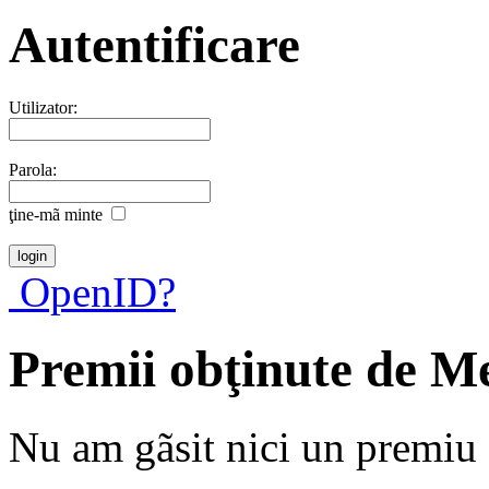
Autentificare
Utilizator:
Parola:
ţine-mã minte
OpenID?
Premii obţinute de M
Nu am gãsit nici un premiu a