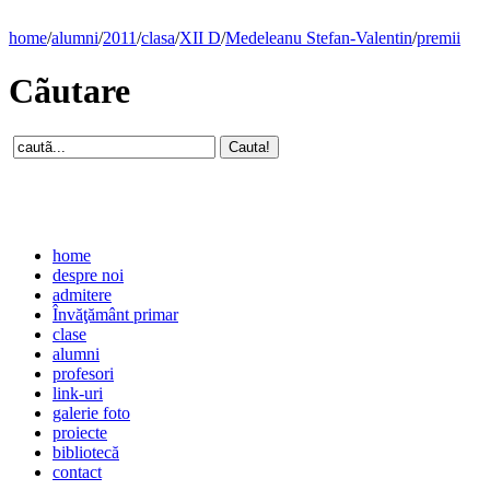
home
/
alumni
/
2011
/
clasa
/
XII D
/
Medeleanu Stefan-Valentin
/
premii
Cãutare
home
despre noi
admitere
Învăţământ primar
clase
alumni
profesori
link-uri
galerie foto
proiecte
bibliotecă
contact