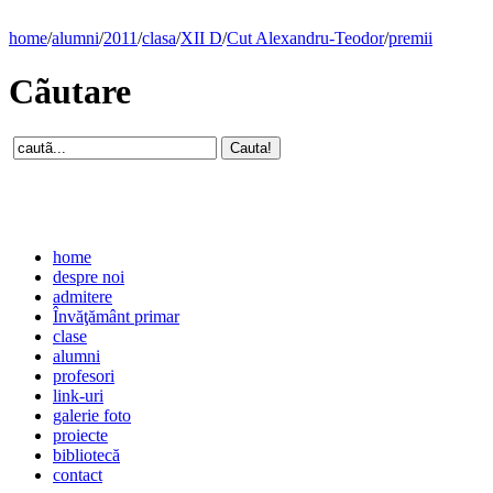
home
/
alumni
/
2011
/
clasa
/
XII D
/
Cut Alexandru-Teodor
/
premii
Cãutare
home
despre noi
admitere
Învăţământ primar
clase
alumni
profesori
link-uri
galerie foto
proiecte
bibliotecă
contact