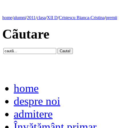
home
/
alumni
/
2011
/
clasa
/
XII D
/
Cristescu Bianca-Cristina
/
premii
Cãutare
home
despre noi
admitere
Învăţământ primar