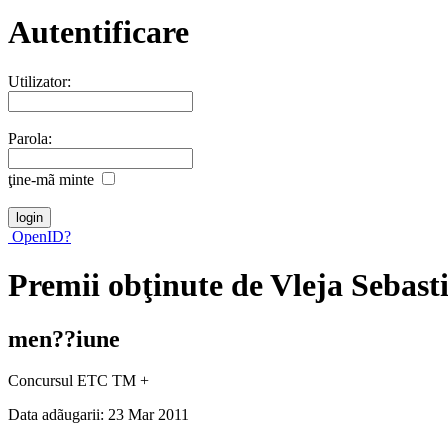
Autentificare
Utilizator:
Parola:
ţine-mã minte
OpenID?
Premii obţinute de Vleja Sebast
men??iune
Concursul ETC TM +
Data adãugarii: 23 Mar 2011