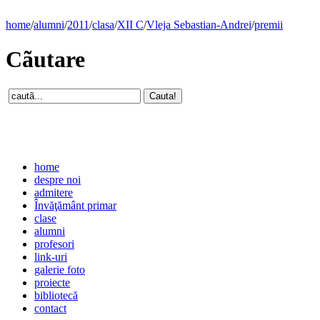
home
/
alumni
/
2011
/
clasa
/
XII C
/
Vleja Sebastian-Andrei
/
premii
Cãutare
home
despre noi
admitere
Învăţământ primar
clase
alumni
profesori
link-uri
galerie foto
proiecte
bibliotecă
contact