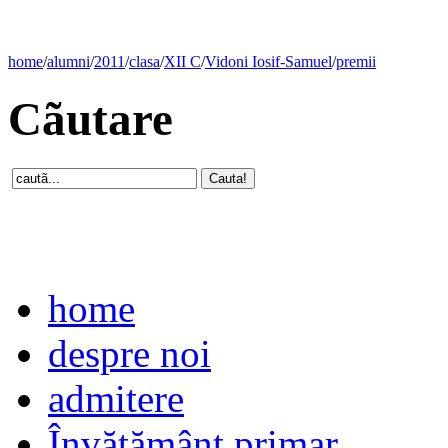
home
/
alumni
/
2011
/
clasa
/
XII C
/
Vidoni Iosif-Samuel
/
premii
Cãutare
home
despre noi
admitere
Învăţământ primar