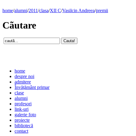
home
/
alumni
/
2011
/
clasa
/
XII C
/
Vasilcin Andreea
/
premii
Cãutare
home
despre noi
admitere
Învăţământ primar
clase
alumni
profesori
link-uri
galerie foto
proiecte
bibliotecă
contact