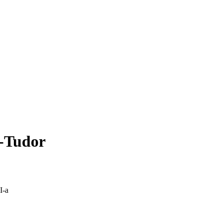
n-Tudor
I-a