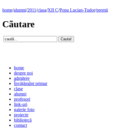
home
/
alumni
/
2011
/
clasa
/
XII C
/
Popa Lucian-Tudor
/
premii
Cãutare
home
despre noi
admitere
Învăţământ primar
clase
alumni
profesori
link-uri
galerie foto
proiecte
bibliotecă
contact