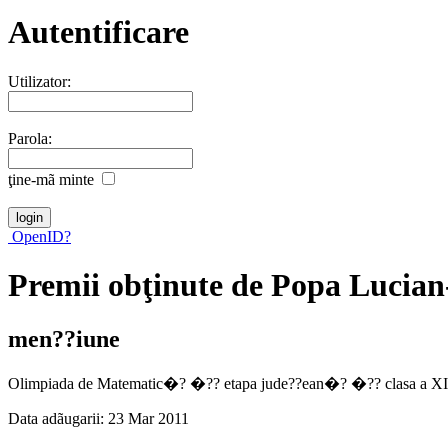
Autentificare
Utilizator:
Parola:
ţine-mã minte
OpenID?
Premii obţinute de Popa Lucia
men??iune
Olimpiada de Matematic�? �?? etapa jude??ean�? �?? clasa a XI
Data adãugarii: 23 Mar 2011