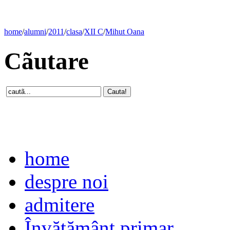
home
/
alumni
/
2011
/
clasa
/
XII C
/
Mihut Oana
Cãutare
home
despre noi
admitere
Învăţământ primar