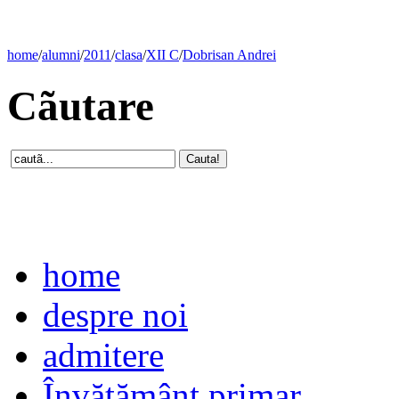
home
/
alumni
/
2011
/
clasa
/
XII C
/
Dobrisan Andrei
Cãutare
home
despre noi
admitere
Învăţământ primar