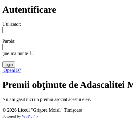
Autentificare
Utilizator:
Parola:
ţine-mã minte
OpenID?
Premii obţinute de Adascalitei 
Nu am gãsit nici un premiu asociat acestui elev.
© 2026 Liceul "Grigore Moisil" Timişoara
Powered by
WSP 0.4.7