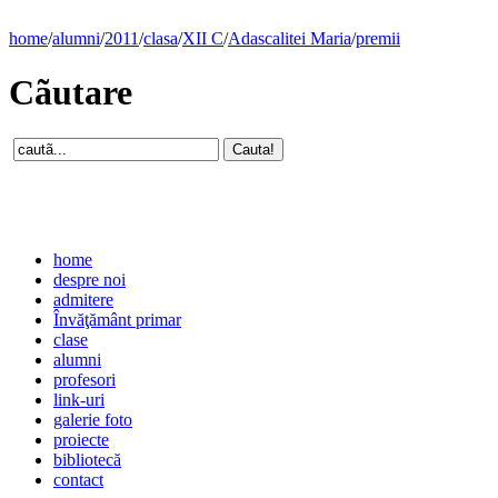
home
/
alumni
/
2011
/
clasa
/
XII C
/
Adascalitei Maria
/
premii
Cãutare
home
despre noi
admitere
Învăţământ primar
clase
alumni
profesori
link-uri
galerie foto
proiecte
bibliotecă
contact