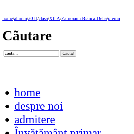
home
/
alumni
/
2011
/
clasa
/
XII A
/
Zarnoianu Bianca-Delia
/
premii
Cãutare
home
despre noi
admitere
Învăţământ primar