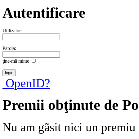
Autentificare
Utilizator:
Parola:
ţine-mã minte
OpenID?
Premii obţinute de P
Nu am gãsit nici un premiu a