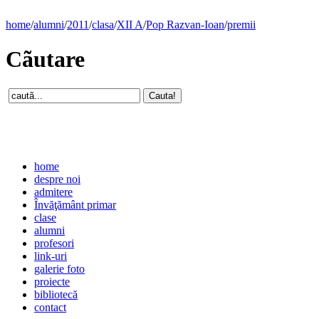
home
/
alumni
/
2011
/
clasa
/
XII A
/
Pop Razvan-Ioan
/
premii
Cãutare
home
despre noi
admitere
Învăţământ primar
clase
alumni
profesori
link-uri
galerie foto
proiecte
bibliotecă
contact