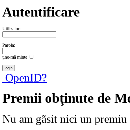
Autentificare
Utilizator:
Parola:
ţine-mã minte
OpenID?
Premii obţinute de M
Nu am gãsit nici un premiu a