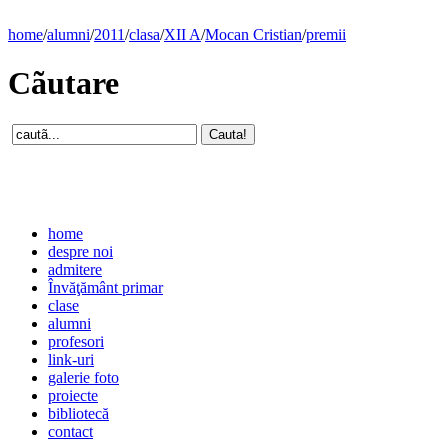
home
/
alumni
/
2011
/
clasa
/
XII A
/
Mocan Cristian
/
premii
Cãutare
home
despre noi
admitere
Învăţământ primar
clase
alumni
profesori
link-uri
galerie foto
proiecte
bibliotecă
contact