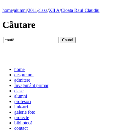
home
/
alumni
/
2011
/
clasa
/
XII A
/
Cioata Raul-Claudiu
Cãutare
home
despre noi
admitere
Învăţământ primar
clase
alumni
profesori
link-uri
galerie foto
proiecte
bibliotecă
contact